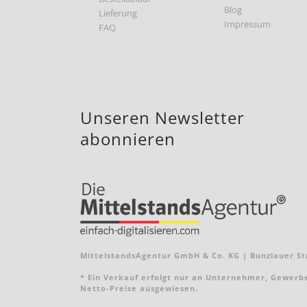
Blog
Lieferung
Impressum
FAQ
Unseren Newsletter
abonnieren
MittelstandsAgentur GmbH & Co. KG | Bunzlauer Str
* Ein Verkauf erfolgt nur an Unternehmer, Gewerbebe
Netto-Preise ausgewiesen.