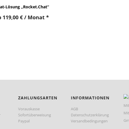
at-Lösung „Rocket.Chat“
b
119,00
€
/ Monat
*
ZAHLUNGSARTEN
INFORMATIONEN
Vorauskasse
AGB
r
Sofortüberweisung
Datenschutzerklärung
Paypal
Versandbedingungen