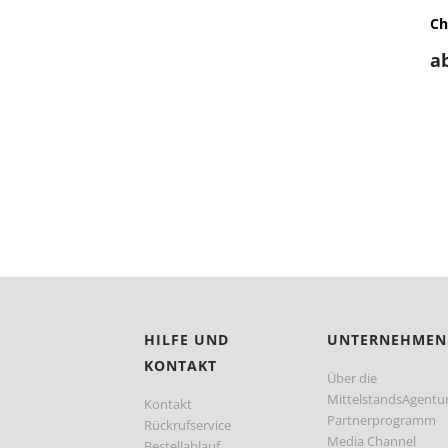
Ch
a
HILFE UND
UNTERNEHMEN
KONTAKT
Über die
MittelstandsAgentu
Kontakt
Partnerprogramm
Rückrufservice
Media Channel
Bestellablauf