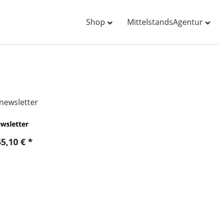
Shop
MittelstandsAgentur
wsletter
45,10
€
*