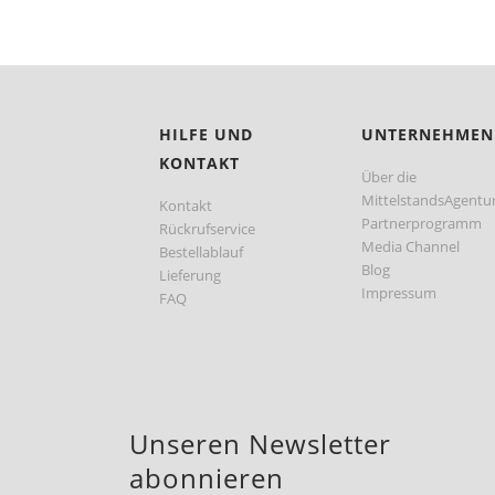
HILFE UND
UNTERNEHMEN
KONTAKT
Über die
MittelstandsAgentu
Kontakt
Partnerprogramm
Rückrufservice
Media Channel
Bestellablauf
Blog
Lieferung
Impressum
FAQ
Unseren Newsletter
abonnieren