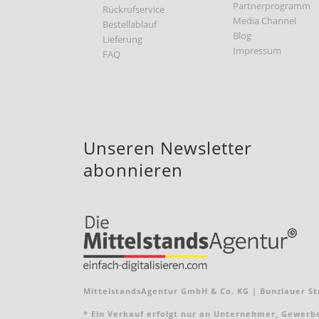
Partnerprogramm
Rückrufservice
Media Channel
Bestellablauf
Blog
Lieferung
Impressum
FAQ
Unseren Newsletter
abonnieren
MittelstandsAgentur GmbH & Co. KG | Bunzlauer Str
* Ein Verkauf erfolgt nur an Unternehmer, Gewerbebe