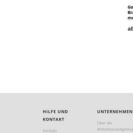
Go
Br
mo
a
HILFE UND
UNTERNEHMEN
KONTAKT
Über die
MittelstandsAgentu
Kontakt