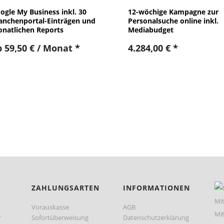
ogle My Business inkl. 30
12-wöchige Kampagne zur
anchenportal-Einträgen und
Personalsuche online inkl.
natlichen Reports
Mediabudget
b
59,50
€
/ Monat
*
4.284,00
€
*
ZAHLUNGSARTEN
INFORMATIONEN
Vorauskasse
AGB
r
Sofortüberweisung
Datenschutzerklärung