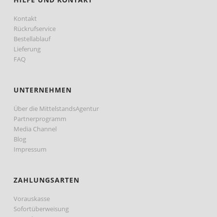
Kontakt
Rückrufservice
Bestellablauf
Lieferung
FAQ
UNTERNEHMEN
Über die MittelstandsAgentur
Partnerprogramm
Media Channel
Blog
Impressum
ZAHLUNGSARTEN
Vorauskasse
Sofortüberweisung