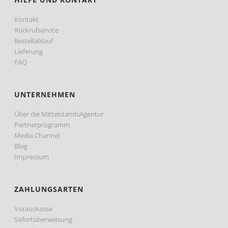
Kontakt
Rückrufservice
Bestellablauf
Lieferung
FAQ
UNTERNEHMEN
Über die MittelstandsAgentur
Partnerprogramm
Media Channel
Blog
Impressum
ZAHLUNGSARTEN
Vorauskasse
Sofortüberweisung