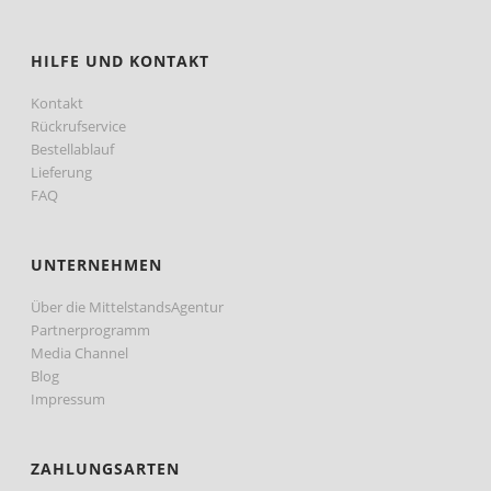
HILFE UND KONTAKT
Kontakt
Rückrufservice
Bestellablauf
Lieferung
FAQ
UNTERNEHMEN
Über die MittelstandsAgentur
Partnerprogramm
Media Channel
Blog
Impressum
ZAHLUNGSARTEN