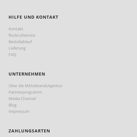
HILFE UND KONTAKT
Kontakt
Rückrufservice
Bestellablauf
Lieferung
FAQ
UNTERNEHMEN
Über die MittelstandsAgentur
Partnerprogramm
Media Channel
Blog
Impressum
ZAHLUNGSARTEN