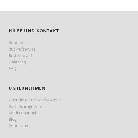
sortiert:
aufsteigend
HILFE UND KONTAKT
Kontakt
Rückrufservice
Bestellablauf
Lieferung
FAQ
UNTERNEHMEN
Über die MittelstandsAgentur
Partnerprogramm
Media Channel
Blog
Impressum