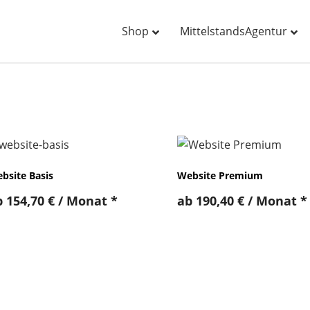
Shop
MittelstandsAgentur
bsite Basis
Website Premium
b
154,70
€
/ Monat
*
ab
190,40
€
/ Monat
*