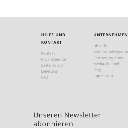
HILFE UND
UNTERNEHMEN
KONTAKT
Über die
MittelstandsAgentu
Kontakt
Partnerprogramm
Rückrufservice
Media Channel
Bestellablauf
Blog
Lieferung
Impressum
FAQ
Unseren Newsletter
abonnieren