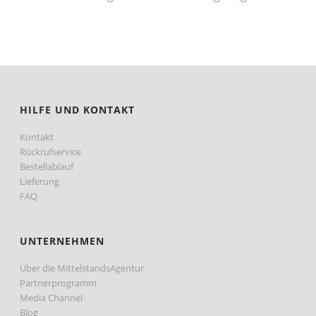
Preis
sortiert:
aufsteigend
HILFE UND KONTAKT
Kontakt
Rückrufservice
Bestellablauf
Lieferung
FAQ
UNTERNEHMEN
Über die MittelstandsAgentur
Partnerprogramm
Media Channel
Blog