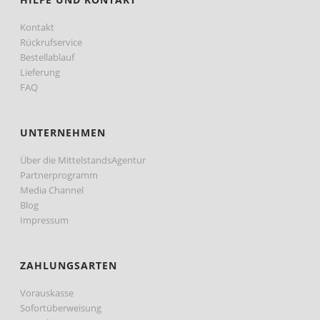
Kontakt
Rückrufservice
Bestellablauf
Lieferung
FAQ
UNTERNEHMEN
Über die MittelstandsAgentur
Partnerprogramm
Media Channel
Blog
Impressum
ZAHLUNGSARTEN
Vorauskasse
Sofortüberweisung