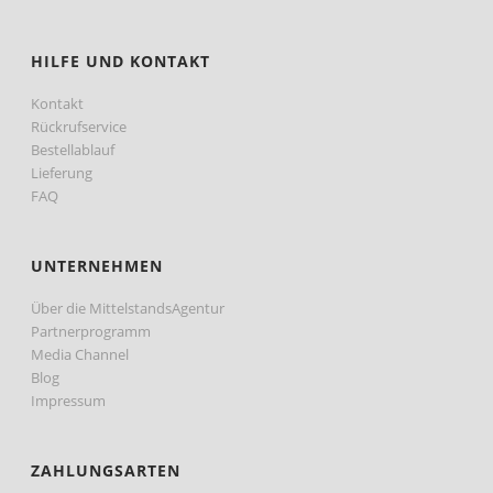
HILFE UND KONTAKT
Kontakt
Rückrufservice
Bestellablauf
Lieferung
FAQ
UNTERNEHMEN
Über die MittelstandsAgentur
Partnerprogramm
Media Channel
Blog
Impressum
ZAHLUNGSARTEN