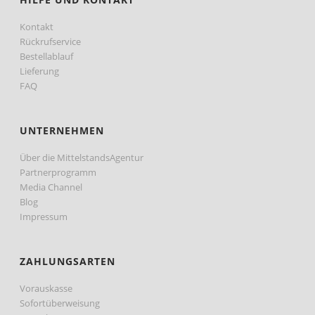
Kontakt
Rückrufservice
Bestellablauf
Lieferung
FAQ
UNTERNEHMEN
Über die MittelstandsAgentur
Partnerprogramm
Media Channel
Blog
Impressum
ZAHLUNGSARTEN
Vorauskasse
Sofortüberweisung