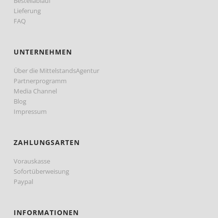
Bestellablauf
Lieferung
FAQ
UNTERNEHMEN
Über die MittelstandsAgentur
Partnerprogramm
Media Channel
Blog
Impressum
ZAHLUNGSARTEN
Vorauskasse
Sofortüberweisung
Paypal
INFORMATIONEN