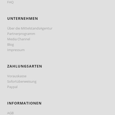
FAQ
UNTERNEHMEN
Über die MittelstandsAgentur
Partnerprogramm
Media Channel
Blog
Impressum
ZAHLUNGSARTEN
Vorauskasse
Sofortüberweisung
Paypal
INFORMATIONEN
AGB