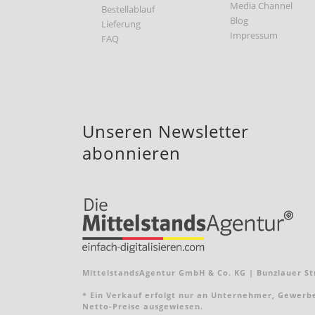
Media Channel
Bestellablauf
Blog
Lieferung
Impressum
FAQ
Unseren Newsletter
abonnieren
MittelstandsAgentur GmbH & Co. KG | Bunzlauer Str
* Ein Verkauf erfolgt nur an Unternehmer, Gewerbebe
Netto-Preise ausgewiesen.