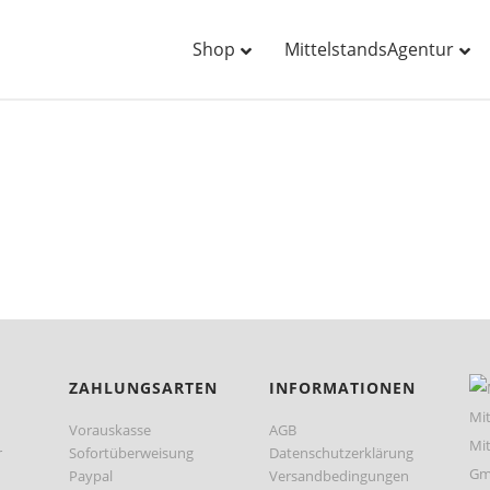
Shop
MittelstandsAgentur
ZAHLUNGSARTEN
INFORMATIONEN
Vorauskasse
AGB
r
Sofortüberweisung
Datenschutzerklärung
Paypal
Versandbedingungen