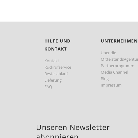
HILFE UND
UNTERNEHMEN
KONTAKT
Über die
MittelstandsAgentu
Kontakt
Partnerprogramm
Rückrufservice
Media Channel
Bestellablauf
Blog
Lieferung
Impressum
FAQ
Unseren Newsletter
abonnieren