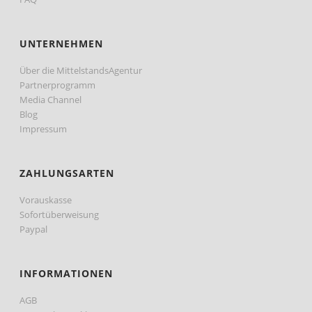
UNTERNEHMEN
Über die MittelstandsAgentur
Partnerprogramm
Media Channel
Blog
Impressum
ZAHLUNGSARTEN
Vorauskasse
Sofortüberweisung
Paypal
INFORMATIONEN
AGB