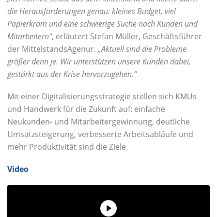
die Herausforderungen genau: kleines Budget, viel
Papierkram und eine schwierige Suche nach Kunden und
Mitarbeitern“
, erläutert Stefan Müller, Geschäftsführer
der MittelstandsAgenur.
„Aktuell sind die Probleme
größer denn je. Wir unterstützen unsere Kunden dabei,
gestärkt aus der Krise hervorzugehen.“
Mit einer Digitalisierungsstrategie stellen sich KMUs
und Handwerk für die Zukunft auf: einfache
Neukunden- und Mitarbeitergewinnung, deutliche
Umsatzsteigerung, verbesserte Arbeitsabläufe und
mehr Produktivität sind die Ziele.
Video