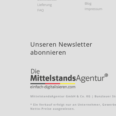
Blog
Lieferung
Impressum
FAQ
Unseren Newsletter
abonnieren
MittelstandsAgentur GmbH & Co. KG | Bunzlauer Str
* Ein Verkauf erfolgt nur an Unternehmer, Gewerbebe
Netto-Preise ausgewiesen.