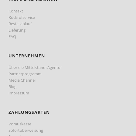
Kontakt
Rückrufservice
Bestellablauf
Lieferung
FAQ
UNTERNEHMEN
Über die MittelstandsAgentur
Partnerprogramm
Media Channel
Blog
Impressum
ZAHLUNGSARTEN
Vorauskasse
Sofortüberweisung