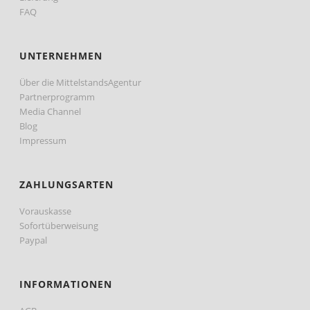
FAQ
UNTERNEHMEN
Über die MittelstandsAgentur
Partnerprogramm
Media Channel
Blog
Impressum
ZAHLUNGSARTEN
Vorauskasse
Sofortüberweisung
Paypal
INFORMATIONEN