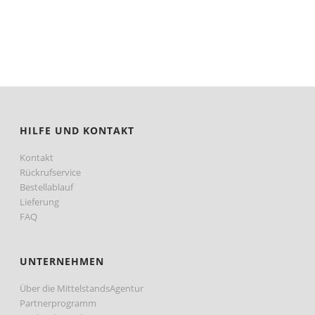
HILFE UND KONTAKT
Kontakt
Rückrufservice
Bestellablauf
Lieferung
FAQ
UNTERNEHMEN
Über die MittelstandsAgentur
Partnerprogramm