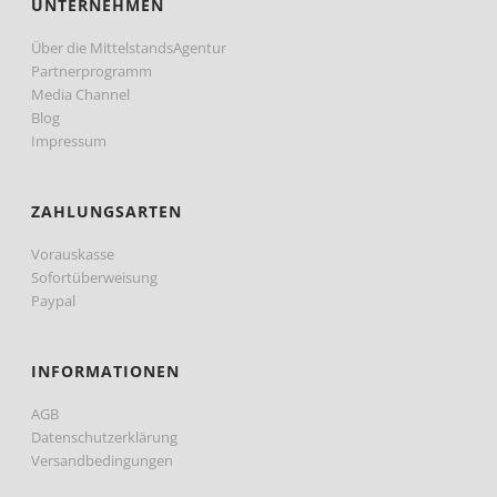
UNTERNEHMEN
Über die MittelstandsAgentur
Partnerprogramm
Media Channel
Blog
Impressum
ZAHLUNGSARTEN
Vorauskasse
Sofortüberweisung
Paypal
INFORMATIONEN
AGB
Datenschutzerklärung
Versandbedingungen