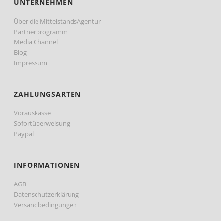
UNTERNEHMEN
Über die MittelstandsAgentur
Partnerprogramm
Media Channel
Blog
Impressum
ZAHLUNGSARTEN
Vorauskasse
Sofortüberweisung
Paypal
INFORMATIONEN
AGB
Datenschutzerklärung
Versandbedingungen