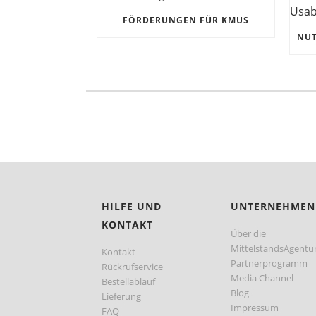
FÖRDERUNGEN FÜR KMUS
HILFE UND
UNTERNEHMEN
KONTAKT
Über die
MittelstandsAgentu
Kontakt
Partnerprogramm
Rückrufservice
Media Channel
Bestellablauf
Blog
Lieferung
Impressum
FAQ