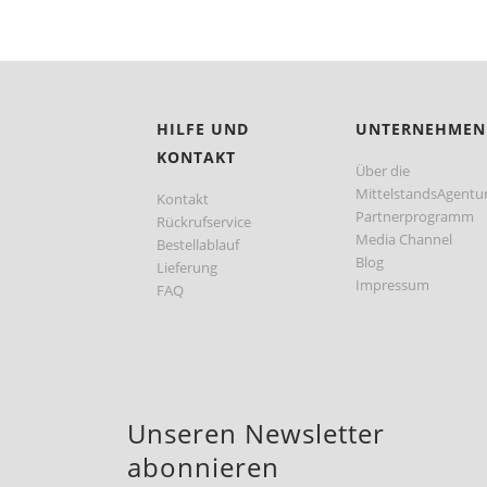
HILFE UND
UNTERNEHMEN
KONTAKT
Über die
MittelstandsAgentu
Kontakt
Partnerprogramm
Rückrufservice
Media Channel
Bestellablauf
Blog
Lieferung
Impressum
FAQ
Unseren Newsletter
abonnieren