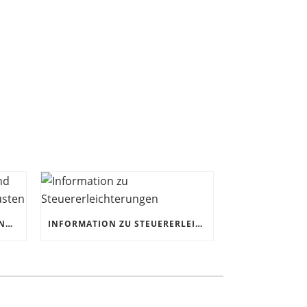
CORONAKRISE: HANDWERK UND KMUS JETZT FÜR DIE ZUKUNFT RÜSTEN
INFORMATION ZU STEUERERLEICHTERUNGEN