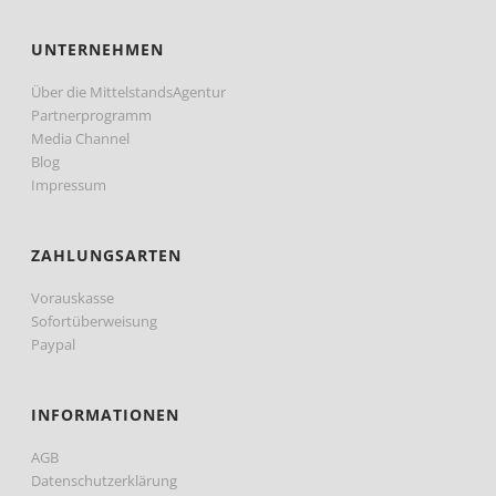
UNTERNEHMEN
Über die MittelstandsAgentur
Partnerprogramm
Media Channel
Blog
Impressum
ZAHLUNGSARTEN
Vorauskasse
Sofortüberweisung
Paypal
INFORMATIONEN
AGB
Datenschutzerklärung