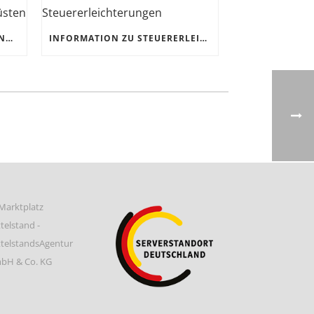
CORONAKRISE: HANDWERK UND KMUS JETZT FÜR DIE ZUKUNFT RÜSTEN
INFORMATION ZU STEUERERLEICHTERUNGEN