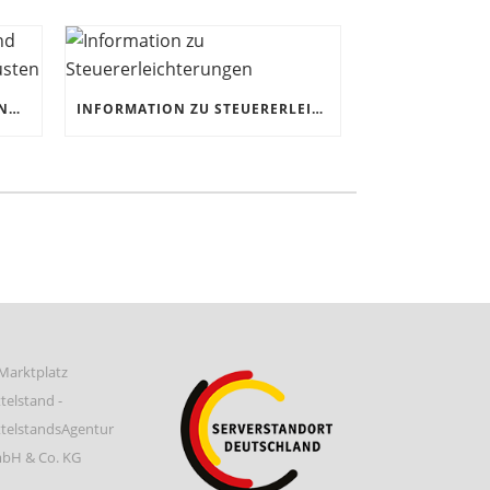
CORONAKRISE: HANDWERK UND KMUS JETZT FÜR DIE ZUKUNFT RÜSTEN
INFORMATION ZU STEUERERLEICHTERUNGEN