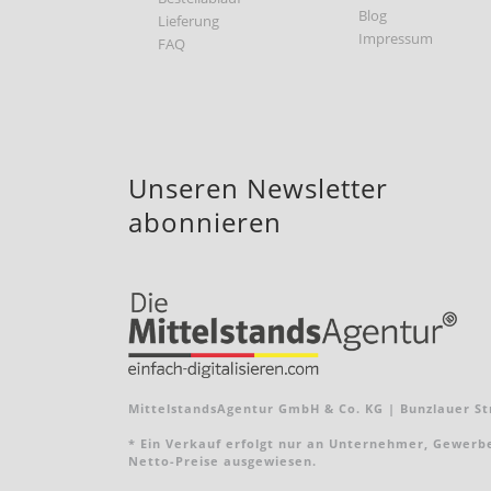
Blog
Lieferung
Impressum
FAQ
Unseren Newsletter
abonnieren
MittelstandsAgentur GmbH & Co. KG | Bunzlauer Str
* Ein Verkauf erfolgt nur an Unternehmer, Gewerbebe
Netto-Preise ausgewiesen.