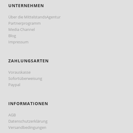
UNTERNEHMEN
Über die MittelstandsAgentur
Partnerprogramm
Media Channel
Blog
Impressum
ZAHLUNGSARTEN
Vorauskasse
Sofortüberweisung
Paypal
INFORMATIONEN
AGB
Datenschutzerklärung
Versandbedingungen