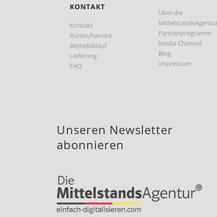
KONTAKT
Über die
MittelstandsAgentu
Kontakt
Partnerprogramm
Rückrufservice
Media Channel
Bestellablauf
Blog
Lieferung
Impressum
FAQ
Unseren Newsletter
abonnieren